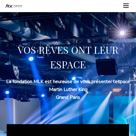
VOS RÊVES ONT LEUR
ESPACE
La fondation MLK est heureuse de vous présenter
l’espace
Martin Luther King
Grand Paris